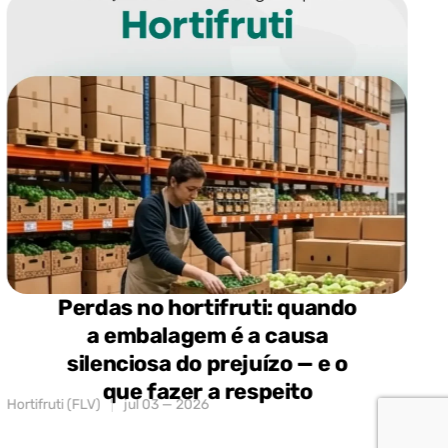
I
Perdas no hortifruti: quando
a embalagem é a causa
silenciosa do prejuízo — e o
que fazer a respeito
Hortifruti (FLV)
jul 03 — 2026