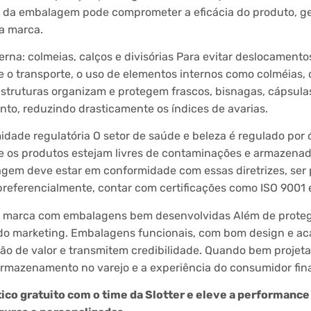
al da embalagem pode comprometer a eficácia do produto, g
a marca.
erna: colmeias, calços e divisórias Para evitar deslocamento
e o transporte, o uso de elementos internos como colméias, d
struturas organizam e protegem frascos, bisnagas, cápsula
o, reduzindo drasticamente os índices de avarias.
dade regulatória O setor de saúde e beleza é regulado por
e os produtos estejam livres de contaminações e armazena
gem deve estar em conformidade com essas diretrizes, ser
 preferencialmente, contar com certificações como ISO 9001 
à marca com embalagens bem desenvolvidas Além de prote
 do marketing. Embalagens funcionais, com bom design e 
 de valor e transmitem credibilidade. Quando bem projetad
rmazenamento no varejo e a experiência do consumidor fina
co gratuito com o time da Slotter e eleve a performance