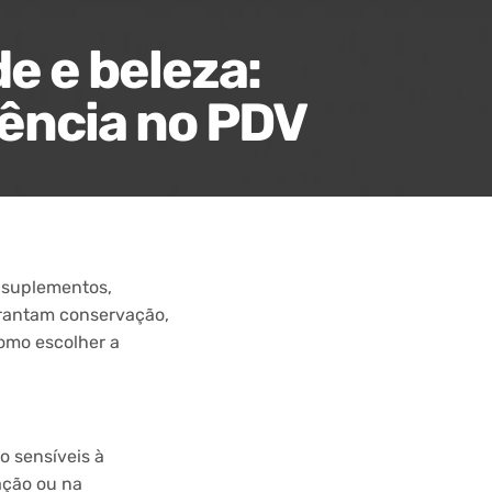
e e beleza:
ência no PDV
, suplementos,
arantam conservação,
omo escolher a
o sensíveis à
ação ou na