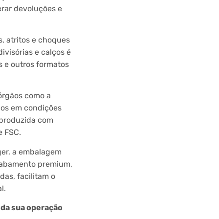
erar devoluções e
s, atritos e choques
ivisórias e calços é
s e outros formatos
 órgãos como a
dos em condições
 produzida com
e FSC.
ger, a embalagem
acabamento premium,
as, facilitam o
l.
 da sua operação