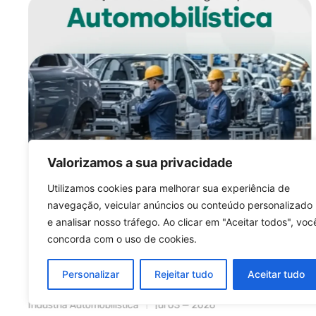
Valorizamos a sua privacidade
Utilizamos cookies para melhorar sua experiência de
navegação, veicular anúncios ou conteúdo personalizado
Embalagem automotiva e
e analisar nosso tráfego. Ao clicar em "Aceitar todos", voc
risco de parada de linha:
concorda com o uso de cookies.
onde a falha começa — e
como prevenir antes que o
Personalizar
Rejeitar tudo
Aceitar tudo
custo apareça
Indústria Automobilística
jul 03 — 2026