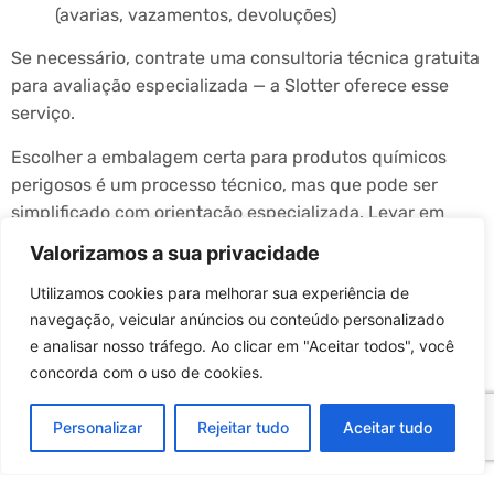
(avarias, vazamentos, devoluções)
Se necessário, contrate uma consultoria técnica gratuita
para avaliação especializada — a Slotter oferece esse
serviço.
Escolher a embalagem certa para produtos químicos
perigosos é um processo técnico, mas que pode ser
simplificado com orientação especializada. Levar em
conta a classificação do produto, as exigências
Valorizamos a sua privacidade
regulatórias, o tipo de transporte e a confiabilidade do
Utilizamos cookies para melhorar sua experiência de
fornecedor é o caminho mais seguro para proteger sua
navegação, veicular anúncios ou conteúdo personalizado
operação e sua marca.
e analisar nosso tráfego. Ao clicar em "Aceitar todos", você
📌 Lembre-se: uma embalagem inadequada pode custar
concorda com o uso de cookies.
muito caro. Já uma escolha certa economiza recursos,
evita crises e reforça o compromisso com a
Personalizar
Rejeitar tudo
Aceitar tudo
sustentabilidade e a segurança.
👉 Solicite uma consultoria técnica gratuita com um